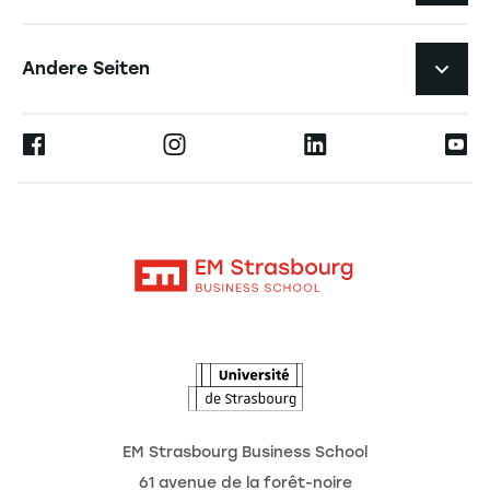
Studierendenleben
Navigation tertiaire footer
Karriere
Andere Seiten
Die Hochschule
Presse
Ernest
Forschung
Alumni
Moodle
Aktuelles
Kontakt
Intranet
Termine
L'Observatoire des futurs
EM Strasbourg Business School
61 avenue de la forêt-noire