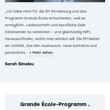
„Ich habe mich für die EM Strasbourg und das
„T
Programm Grande École entschieden, weil es
zu
ermöglicht, Leidenschaft und berufliche Ziele
Ve
miteinander zu verbinden – und gleichzeitig hilft,
ve
herauszufinden, wohin man wirklich will. Die EM bietet
de
ein Umfeld, das den Austausch, neue Kontakte und
en
persönliche...
+ Mehr sehen
+ 
Sarah Simaleu
Ni
Grande École-Programm