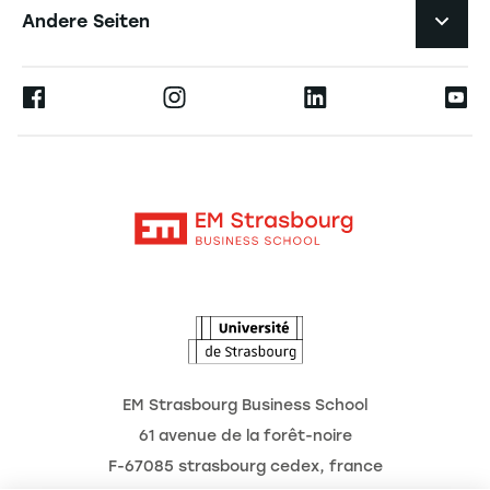
Karriere
Andere Seiten
Die Hochschule
Presse
Ernest
Forschung
Alumni
Moodle
Aktuelles
Kontakt
Intranet
Termine
L'Observatoire des futurs
EM Strasbourg Business School
61 avenue de la forêt-noire
F-67085 strasbourg cedex, france