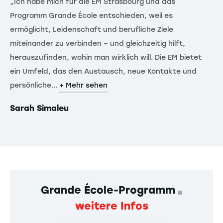
„Ich habe mich für die EM Strasbourg und das
„T
Programm Grande École entschieden, weil es
zu
ermöglicht, Leidenschaft und berufliche Ziele
Ve
miteinander zu verbinden – und gleichzeitig hilft,
ve
herauszufinden, wohin man wirklich will. Die EM bietet
de
ein Umfeld, das den Austausch, neue Kontakte und
en
persönliche...
+ Mehr sehen
+ 
Sarah Simaleu
Ni
Grande École-Programm
weitere Infos