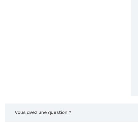
s Options
Vous avez une question ?
ètres de confidentialité, en garantissant la conformité avec le