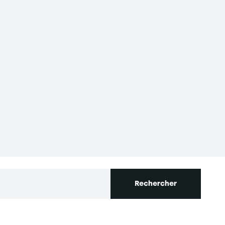
s réglementations. Personnalisez vos préférences pour contrôler
Rechercher