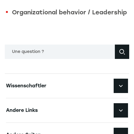
Organizational behavior / Leadership
Une question ?
Navigation principale footer
Wissenschaftler
Navigation secondaire footer
Pôles d'expertise
Andere Links
Forschungszentren
Navigation tertiaire footer
Karriere