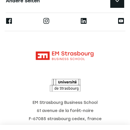
Andere Seiten
Professoren
Presse
Ernest
Veröffentlichungen
Alumni
Moodle
Unternehmenslehrstühle
Kontakt
Intranet
Die Hochschule
L'Observatoire des futurs
Aktuelles
Termine
EM Strasbourg Business School
61 avenue de la forêt-noire
F-67085 strasbourg cedex, france
Tél. : 03 68 85 80 00