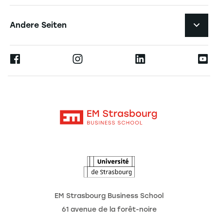
Forschungszentren
Navigation tertiaire footer
Karriere
Andere Seiten
Professoren
Presse
Ernest
Veröffentlichungen
Alumni
Moodle
Unternehmenslehrstühle
Kontakt
Intranet
Die Hochschule
L'Observatoire des futurs
Aktuelles
Termine
EM Strasbourg Business School
61 avenue de la forêt-noire