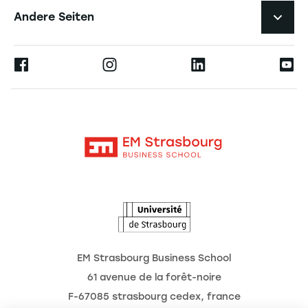
Karriere
Andere Seiten
Professoren
Presse
Ernest
Veröffentlichungen
Alumni
Moodle
Unternehmenslehrstühle
Kontakt
Intranet
Die Hochschule
L'Observatoire des futurs
Aktuelles
Termine
EM Strasbourg Business School
61 avenue de la forêt-noire
F-67085 strasbourg cedex, france