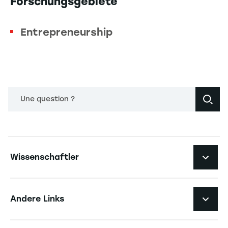
Forschungsgebiete
Entrepreneurship
Une question ?
Navigation principale footer
Wissenschaftler
Navigation secondaire footer
Pôles d'expertise
Andere Links
Forschungszentren
Navigation tertiaire footer