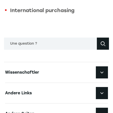
International purchasing
Une question ?
Navigation principale footer
Wissenschaftler
Navigation secondaire footer
Pôles d'expertise
Andere Links
Forschungszentren
Navigation tertiaire footer
Karriere