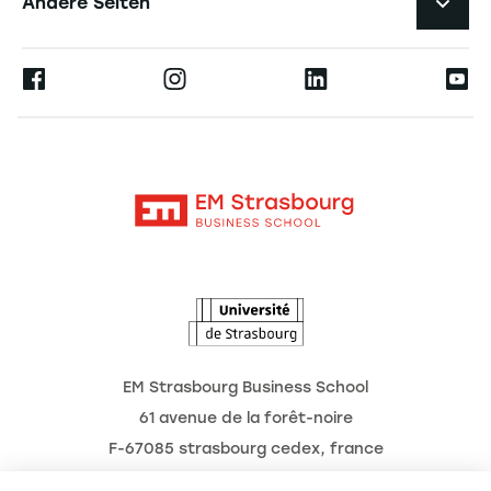
Andere Seiten
Professoren
Presse
Ernest
Veröffentlichungen
Alumni
Moodle
Unternehmenslehrstühle
Kontakt
Intranet
Die Hochschule
L'Observatoire des futurs
Aktuelles
Termine
EM Strasbourg Business School
61 avenue de la forêt-noire
F-67085 strasbourg cedex, france
Tél. : 03 68 85 80 00