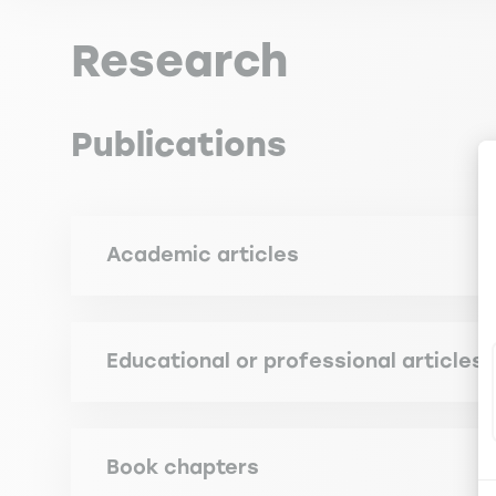
Research
Publications
Academic articles
NANOPOULOS P., WALLISER B. (2002). Déterminant
football 1998 », Revue Française du Marketing 186,
Educational or professional articles
NANOPOULOS P. (2019). Big Data ou Smart Data?
Book chapters