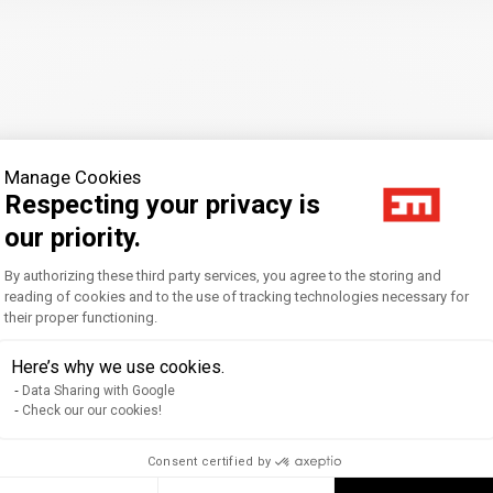
Manage Cookies
Respecting your privacy is
our priority.
Consent Management Platform: Personal
By authorizing these third party services, you agree to the storing and
reading of cookies and to the use of tracking technologies necessary for
s et importance de l'association durable des sponsors à l'é
their proper functioning.
Axeptio consent
 vol.1, 2002 (in coll. with B. Walliser).. Revue Française du Mar
Here’s why we use cookies.
Data Sharing with Google
Check our our cookies!
. Survey Magazine, 2
Consent certified by