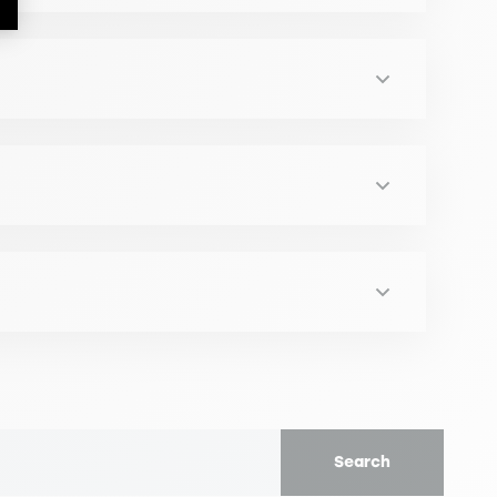
ership, Basingstoke & New York, Palgrave, 179-
ion d'un centre de réadaptation: les apports du
hip: issues and concerns, my, Mac Millan
 LA MAROQUINERIE FRANÇAISE PASSE AU VERT.
eting Trends Congress, (11ème congrès
 de l'Europe
22). "Bon à penser, bon à manger": enjeux
 Marketing du grand Est 2010)
G2074
ions du Conseil de l'Europe
Search