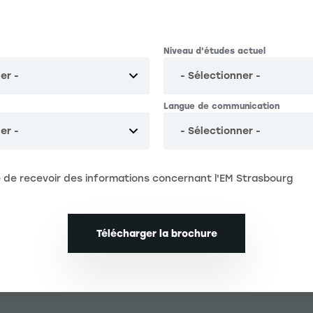
La recherche
Contact
Votre profil
Actualités
Niveau d'études actuellement
Niveau d'études actuel
Agenda
Langue de communication
Langue de communication
 de recevoir des informations concernant l'EM Strasbourg
Préférences Cookies
Télécharger la brochure