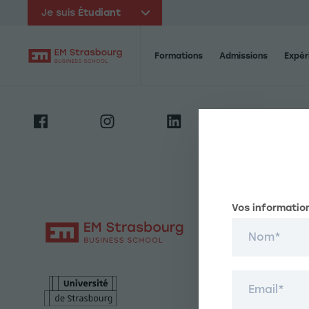
Je suis
Étudiant
Navigation principale
Formations
Admissions
Expér
EM Strasbourg Business School
Vos informatio
Nom
Email