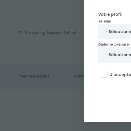
Votre profil
Votre profil
Je suis
EM Strasbourg Business School
Diplôme préparé
Diplôme préparé
J'accepte
Mentions légales
Politique de confidentialité