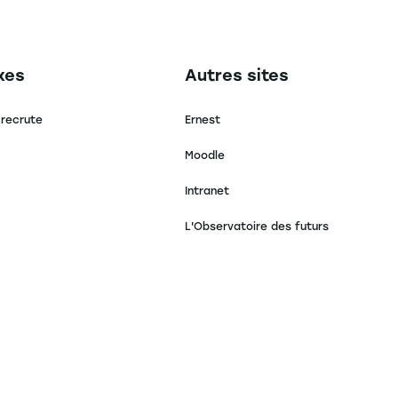
secondaire footer
Navigation tertiaire footer
xes
Autres sites
 recrute
Ernest
Moodle
Intranet
L'Observatoire des futurs