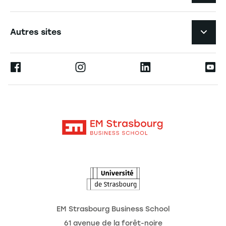
Expérience étudiante
Navigation tertiaire footer
L'EM Strasbourg recrute
Autres sites
L'école
Espace Presse
Ernest
La recherche
Alumni
Moodle
Actualités
Contact
Intranet
Agenda
L'Observatoire des futurs
EM Strasbourg Business School
61 avenue de la forêt-noire