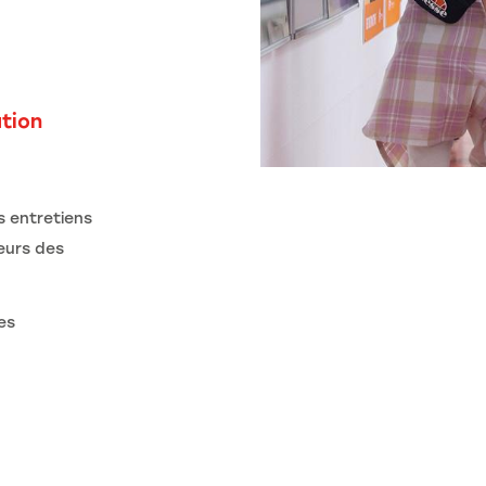
tion
s entretiens
teurs des
es