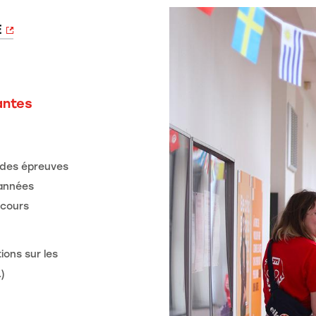
E
antes
 des épreuves
 années
ncours
ions sur les
)