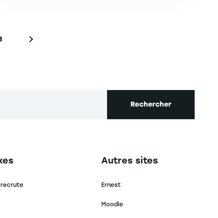
8
Page
Page suivante
Rechercher
secondaire footer
Navigation tertiaire footer
xes
Autres sites
 recrute
Ernest
Moodle