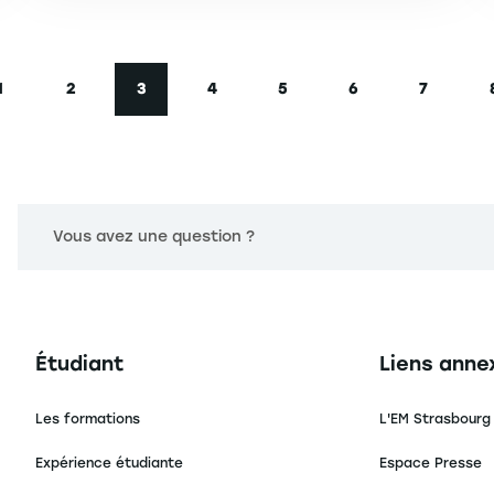
1
2
3
4
5
6
7
écédente
Page
Page
Page courante
Page
Page
Page
Page
Vous avez une question ?
Navigation principale footer
Navigation 
Étudiant
Liens anne
Les formations
L'EM Strasbourg
Expérience étudiante
Espace Presse