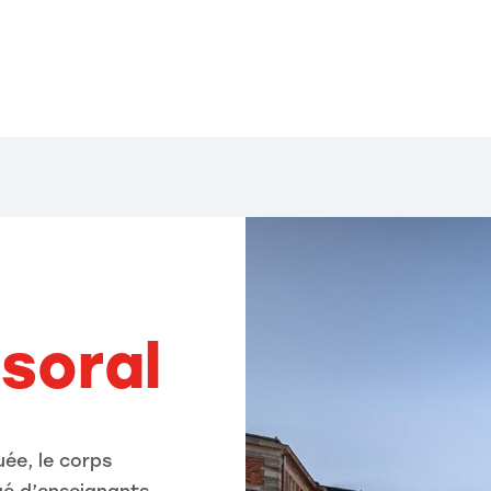
soral
uée, le corps