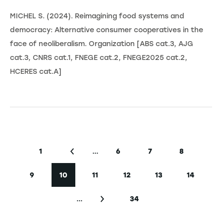
MICHEL S. (2024). Reimagining food systems and
democracy: Alternative consumer cooperatives in the
face of neoliberalism. Organization [ABS cat.3, AJG
cat.3, CNRS cat.1, FNEGE cat.2, FNEGE2025 cat.2,
HCERES cat.A]
Pagination
…
1
6
7
8
Première page
Page précédente
Page
Page
Page
9
10
11
12
13
14
Page
Page courante
Page
Page
Page
Page
…
34
Page suivante
Dernière page