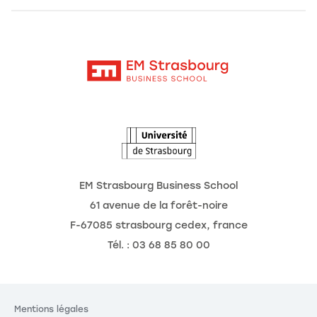
Alumni
Moodle
Actualités
Contact
Intranet
Agenda
L'Observatoire des futurs
EM Strasbourg Business School
61 avenue de la forêt-noire
F-67085 strasbourg cedex, france
Tél. : 03 68 85 80 00
Mentions légales