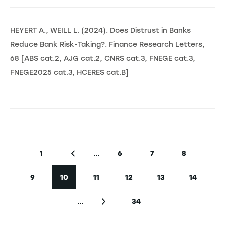
HEYERT A., WEILL L. (2024). Does Distrust in Banks
Reduce Bank Risk-Taking?. Finance Research Letters,
68 [ABS cat.2, AJG cat.2, CNRS cat.3, FNEGE cat.3,
FNEGE2025 cat.3, HCERES cat.B]
Pagination
…
1
6
7
8
Première page
Page précédente
Page
Page
Page
9
10
11
12
13
14
Page
Page courante
Page
Page
Page
Page
…
34
Page suivante
Dernière page