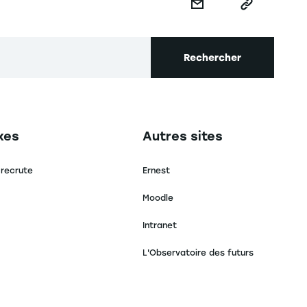
Rechercher
secondaire footer
Navigation tertiaire footer
xes
Autres sites
 recrute
Ernest
Moodle
Intranet
L'Observatoire des futurs