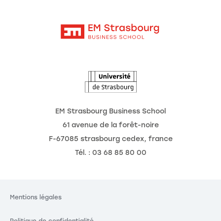
Moodle
Actualités
Contact
Intranet
Agenda
L'Observatoire des futurs
EM Strasbourg Business School
61 avenue de la forêt-noire
F-67085 strasbourg cedex, france
Tél. : 03 68 85 80 00
Mentions légales