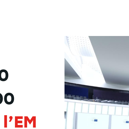
.0
00
e
l’EM