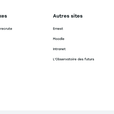
secondaire footer
Navigation tertiaire footer
xes
Autres sites
 recrute
Ernest
Moodle
Intranet
L'Observatoire des futurs