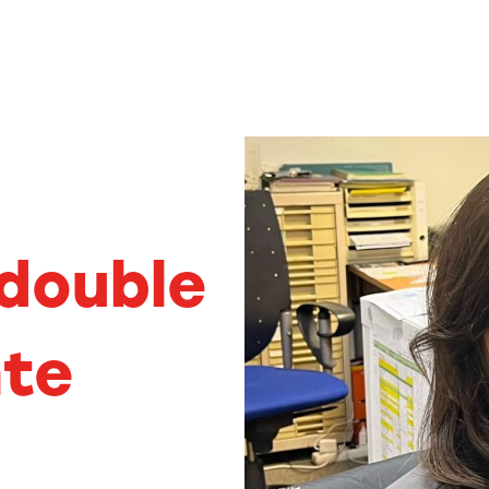
double
nte