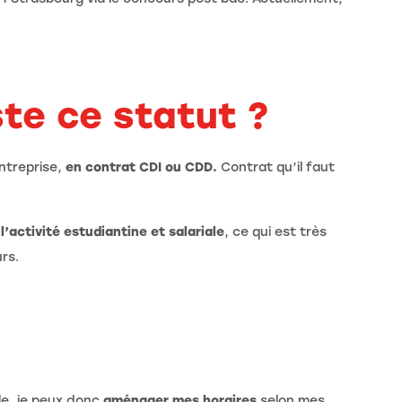
ste ce statut ?
ntreprise,
en contrat CDI ou CDD.
Contrat qu’il faut
l’activité estudiantine et salariale
, ce qui est très
rs.
ale, je peux donc
aménager mes horaires
selon mes