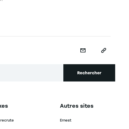
Rechercher
secondaire footer
Navigation tertiaire footer
xes
Autres sites
 recrute
Ernest