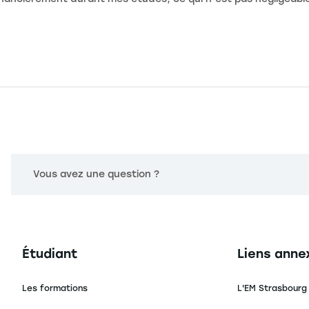
Vous avez une question ?
Navigation principale footer
Navigation 
Étudiant
Liens anne
Les formations
L'EM Strasbourg