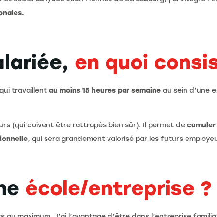
onales.
alariée,
en quoi consi
qui travaillent
au moins 15 heures par semaine
au sein d’une e
s (qui doivent être rattrapés bien sûr). Il permet de
cumuler 
ionnelle
, qui sera grandement valorisé par les futurs employeu
hme
école/entreprise ?
urs au maximum. J’ai l’avantage d’être dans l’entreprise famili