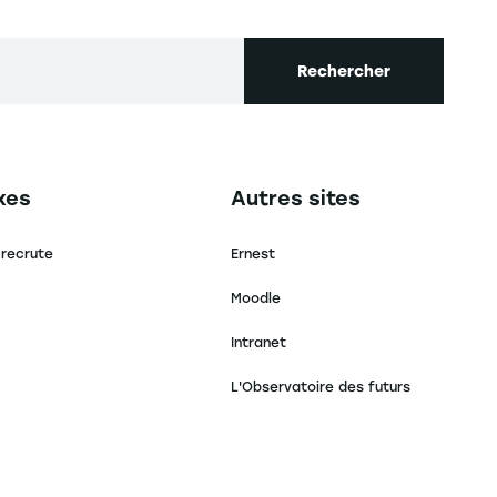
Rechercher
secondaire footer
Navigation tertiaire footer
xes
Autres sites
 recrute
Ernest
Moodle
Intranet
L'Observatoire des futurs