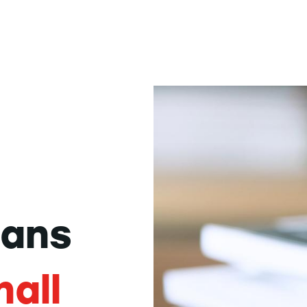
dans
mall