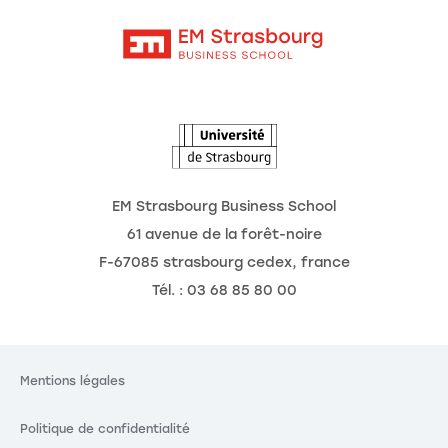
Contact
Intranet
Agenda
L'Observatoire des futurs
EM Strasbourg Business School
61 avenue de la forêt-noire
F-67085 strasbourg cedex, france
Tél. : 03 68 85 80 00
Mentions légales
Politique de confidentialité