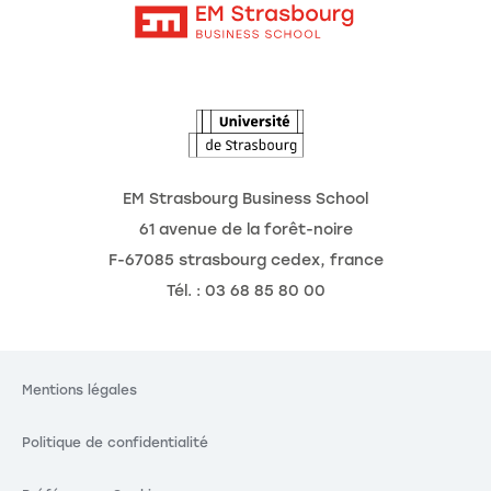
Intranet
L'école
L'Observatoire des futurs
Actualités
Agenda
EM Strasbourg Business School
61 avenue de la forêt-noire
F-67085 strasbourg cedex, france
Tél. : 03 68 85 80 00
Mentions légales
Politique de confidentialité