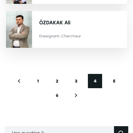
ÖZDAKAK
Ali
Enseignant-Chercheur
Pagination
1
2
3
4
5
Page précédente
Page
Page
Page
Page courante
Page
6
Page
Page suivante