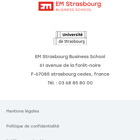
Intranet
L'école
L'Observatoire des futurs
Actualités
Agenda
EM Strasbourg Business School
61 avenue de la forêt-noire
F-67085 strasbourg cedex, france
Tél. : 03 68 85 80 00
Mentions légales
Politique de confidentialité