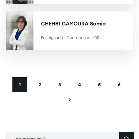
CHEHBI GAMOURA
Samia
Enseignante-Chercheuse HDR
Pagination
1
2
3
4
5
6
Page courante
Page
Page
Page
Page
Page
Page suivante