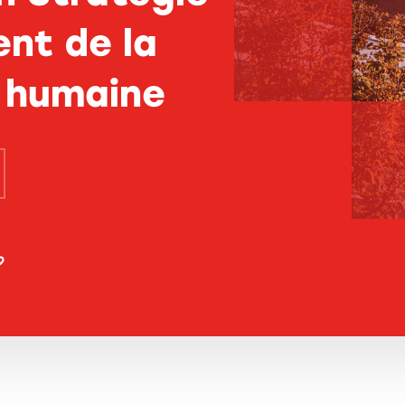
nt de la
 humaine