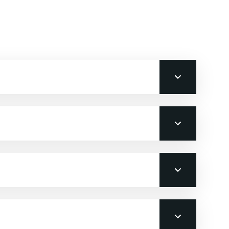
RE
Nathalie REDJEM
otion et du
Chargée de la promotion et du
ernational
recrutement national
ssion@em-
concours@em-strasbourg.eu
Contacter
er