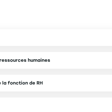
Marine GREGOI
Chargée de la prom
recrutement à l'int
international-admi
 ressources humaines
strasbourg.eu
Contact
 Management
 la fonction de RH
de gestion
ions