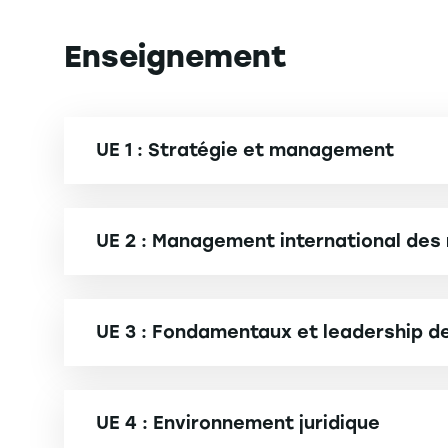
Enseignement
UE 1 : Stratégie et management
Business ethics and HRM
Sustainable corporate governance
UE 2 : Management international des
Organisation et stratégie
Géopolitique des RH
Management des systèmes d'information
Cross-Cultural Issues in Human Resource
UE 3 : Fondamentaux et leadership de
Performance organisationnelle et contrôle 
International Labour and Employment Relat
Fondements et enjeux de la GRH
Leadership et conduite du changement
Strategic HRM
UE 4 : Environnement juridique