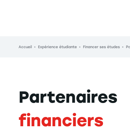
Fil d'Ariane
Accueil
Expérience étudiante
Financer ses études
Pa
Partenaires
financiers