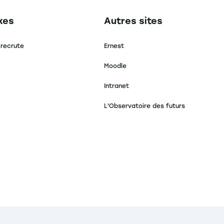
secondaire footer
Navigation tertiaire footer
xes
Autres sites
 recrute
Ernest
Moodle
Intranet
L'Observatoire des futurs