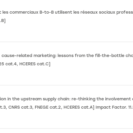
es commerciaux B-to-B utilisent les réseaux sociaux professio
.B]
 cause-related marketing: lessons from the fill-the-bottle cha
25 cat.4, HCERES cat.C]
tion in the upstream supply chain: re-thinking the involveme
at.3, CNRS cat.3, FNEGE cat.2, HCERES cat.A] Impact Factor. 11.