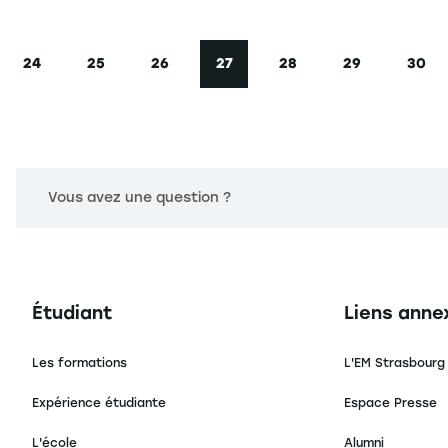
24
25
26
27
28
29
30
e
Page
Page
Page
Page courante
Page
Page
Pag
Vous avez une question ?
Navigation principale footer
Navigation 
Étudiant
Liens anne
Les formations
L'EM Strasbourg
Expérience étudiante
Espace Presse
L'école
Alumni