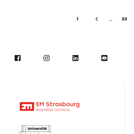
Pagination
…
1
23
Première page
Page précédente
Pag