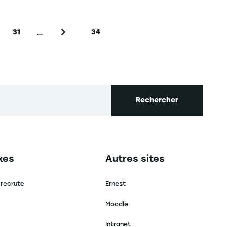
…
31
34
e
Page
Page suivante
Dernière page
Rechercher
secondaire footer
Navigation tertiaire footer
xes
Autres sites
 recrute
Ernest
Moodle
Intranet