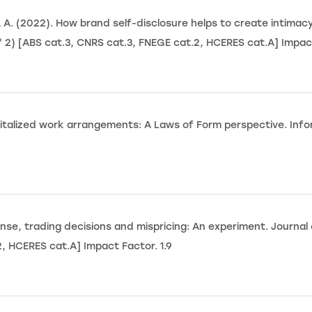
(2022). How brand self-disclosure helps to create intimacy 
2) [ABS cat.3, CNRS cat.3, FNEGE cat.2, HCERES cat.A] Impac
gitalized work arrangements: A Laws of Form perspective. Info
se, trading decisions and mispricing: An experiment. Journal
, HCERES cat.A] Impact Factor. 1.9