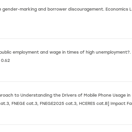
ge gender-marking and borrower discouragement. Economics Le
 public employment and wage in times of high unemployment?. B
 0.62
roach to Understanding the Drivers of Mobile Phone Usage in D
at.3, FNEGE cat.3, FNEGE2025 cat.3, HCERES cat.B] Impact Fac