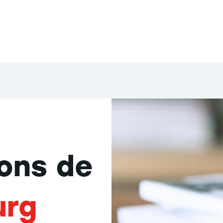
ions de
urg