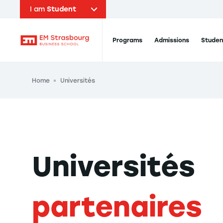
I am
Student
Navigation principale
Programs
Admissions
Studen
EM Strasbourg Business School
Breadcrumb
Home
Universités
Universités
partenaires