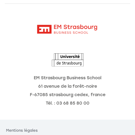
Alumni
Moodle
Actualités
Contact
Intranet
Agenda
L'Observatoire des futurs
EM Strasbourg Business School
61 avenue de la forêt-noire
F-67085 strasbourg cedex, france
Tél. : 03 68 85 80 00
Mentions légales