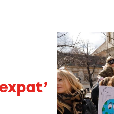
expat’