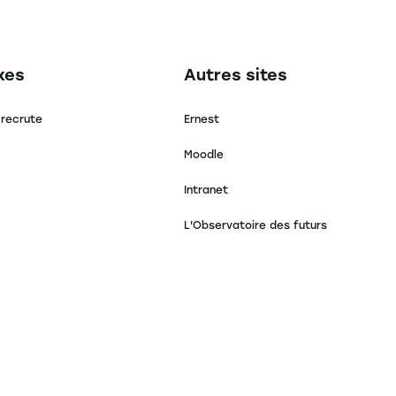
secondaire footer
Navigation tertiaire footer
xes
Autres sites
 recrute
Ernest
Moodle
Intranet
L'Observatoire des futurs