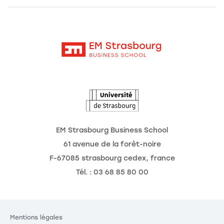
Alumni
Moodle
Actualités
Contact
Intranet
Agenda
L'Observatoire des futurs
EM Strasbourg Business School
61 avenue de la forêt-noire
F-67085 strasbourg cedex, france
Tél. : 03 68 85 80 00
Mentions légales