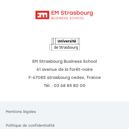
Contact
Intranet
Agenda
L'Observatoire des futurs
EM Strasbourg Business School
61 avenue de la forêt-noire
F-67085 strasbourg cedex, france
Tél. : 03 68 85 80 00
Mentions légales
Politique de confidentialité