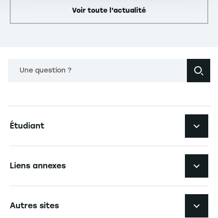
Voir toute l'actualité
Une question ?
Navigation principale footer
Étudiant
Navigation secondaire footer
Les formations
Liens annexes
Expérience étudiante
Navigation tertiaire footer
L'EM Strasbourg recrute
Autres sites
L'école