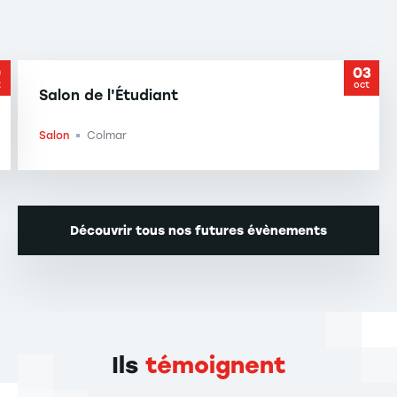
0
03
t
oct
Salon de l'Étudiant
Salon
Colmar
-
Découvrir tous nos futures évènements
Ils
témoignent