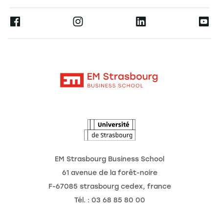
Espace Presse
Ernest
La recherche
Alumni
Moodle
Actualités
Contact
Intranet
Agenda
L'Observatoire des futurs
EM Strasbourg Business School
61 avenue de la forêt-noire
F-67085 strasbourg cedex, france
Tél. : 03 68 85 80 00