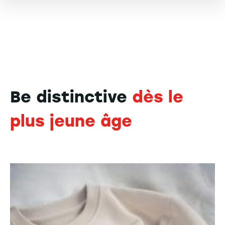
Be distinctive
dès le
plus jeune âge