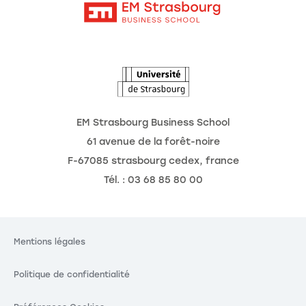
Intranet
Agenda
L'Observatoire des futurs
EM Strasbourg Business School
61 avenue de la forêt-noire
F-67085 strasbourg cedex, france
Tél. : 03 68 85 80 00
Mentions légales
Politique de confidentialité