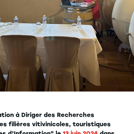
ation à Diriger des Recherches
 filières vitivinicoles, touristiques
es d’Information" le
13 juin 2024
dans