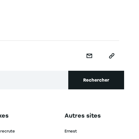
Rechercher
secondaire footer
Navigation tertiaire footer
xes
Autres sites
 recrute
Ernest