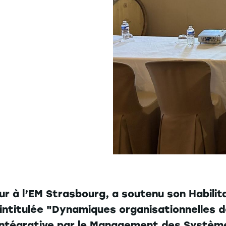
r à l’EM Strasbourg, a soutenu son Habilit
 intitulée "Dynamiques organisationnelles des
intégrative par le Management des Systèm