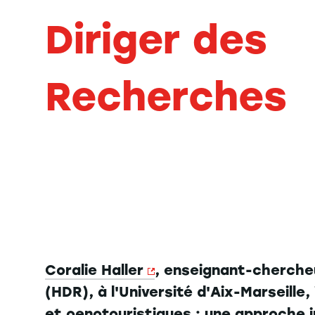
Diriger des
Recherches
Coralie Haller
, enseignant-chercheu
(HDR), à l'Université d'Aix-Marseille,
et oenotouristiques : une approche 