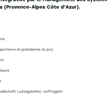
ts (Provence-Alpes Côte d’Azur).
nte
pporteure et présidente du jury
ure
rteure
t
sellschaft Ludwigshafen, suffragant