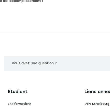
ce bel accomplissement !
Vous avez une question ?
Navigation principale footer
Navigation 
Étudiant
Liens anne
Les formations
L'EM Strasbourg