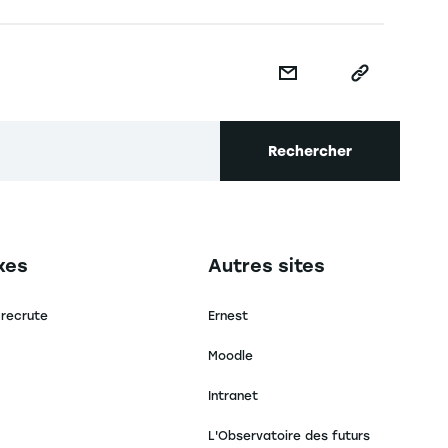
Rechercher
secondaire footer
Navigation tertiaire footer
xes
Autres sites
 recrute
Ernest
Moodle
Intranet
L'Observatoire des futurs