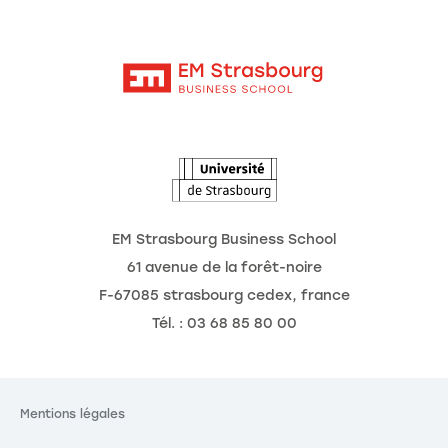
Moodle
Actualités
Contact
Intranet
Agenda
L'Observatoire des futurs
EM Strasbourg Business School
61 avenue de la forêt-noire
F-67085 strasbourg cedex, france
Gestion des cookies
Le respect de votre
Tél. : 03 68 85 80 00
vie privée est notre
priorité.
Mentions légales
En autorisant ces services tiers, vous acceptez le dépôt et la lecture
de cookies et l'utilisation de technologies de suivi nécessaires à leur