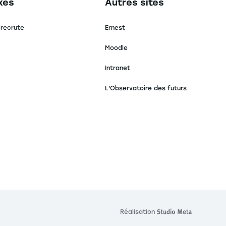
secondaire footer
Navigation tertiaire footer
xes
Autres sites
 recrute
Ernest
Moodle
Intranet
L'Observatoire des futurs
s réglementations. Personnalisez vos préférences pour contrôler
Réalisation
Réalisat