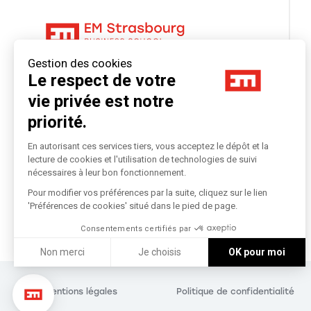
Gestion des cookies
Le respect de votre
vie privée est notre
priorité.
En autorisant ces services tiers, vous acceptez le dépôt et la
lecture de cookies et l'utilisation de technologies de suivi
nécessaires à leur bon fonctionnement.
EM Strasbourg Business School
Pour modifier vos préférences par la suite, cliquez sur le lien
'Préférences de cookies' situé dans le pied de page.
Consentements certifiés par
Non merci
Je choisis
OK pour moi
Axeptio consent
Plateforme de Gestion du Consentement : Personnalisez vo
Notre plateforme vous permet d'adapter et de gérer vos param
Mentions légales
Politique de confidentialité