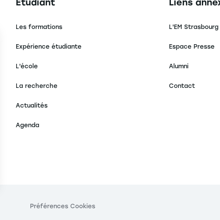
Navigation principale footer
Navigation 
Étudiant
Liens anne
Les formations
L'EM Strasbourg
Expérience étudiante
Espace Presse
L'école
Alumni
La recherche
Contact
Actualités
Agenda
s Options
ètres de confidentialité, en garantissant la conformité avec le
Préférences Cookies