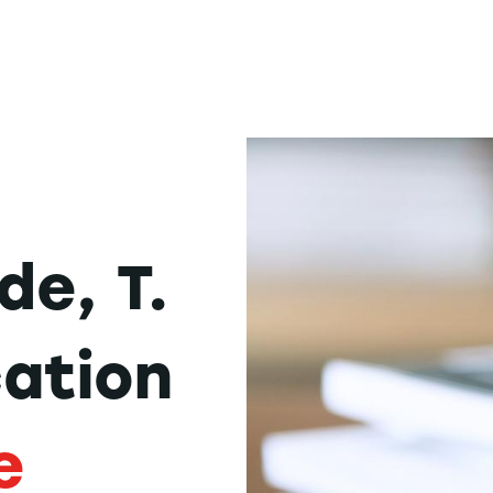
de, T.
cation
e