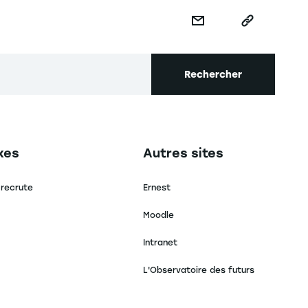
Rechercher
secondaire footer
Navigation tertiaire footer
xes
Autres sites
 recrute
Ernest
Moodle
Intranet
L'Observatoire des futurs