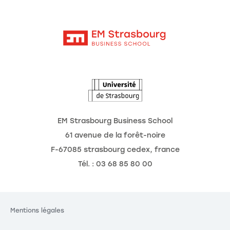
Moodle
Actualités
Contact
Intranet
Agenda
L'Observatoire des futurs
EM Strasbourg Business School
61 avenue de la forêt-noire
F-67085 strasbourg cedex, france
Tél. : 03 68 85 80 00
Mentions légales