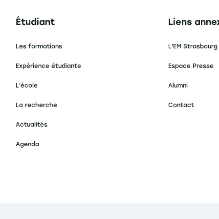
Navigation principale footer
Navigation 
Étudiant
Liens anne
Les formations
L'EM Strasbourg
Expérience étudiante
Espace Presse
L'école
Alumni
La recherche
Contact
Actualités
Agenda
s Options