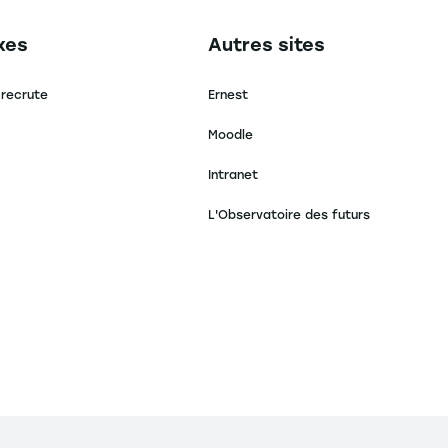
secondaire footer
Navigation tertiaire footer
xes
Autres sites
 recrute
Ernest
Moodle
Intranet
L'Observatoire des futurs