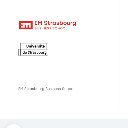
EM Strasbourg Business School
Axeptio consent
Plateforme de Gestion du Consentement : Personnalisez vo