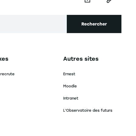
Rechercher
secondaire footer
Navigation tertiaire footer
xes
Autres sites
 recrute
Ernest
Moodle
Intranet
L'Observatoire des futurs