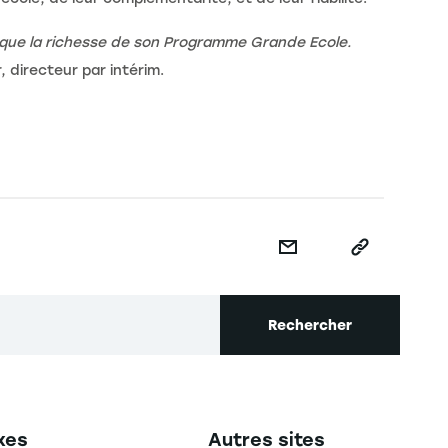
si que la richesse de son Programme Grande Ecole.
 directeur par intérim.
Rechercher
secondaire footer
Navigation tertiaire footer
xes
Autres sites