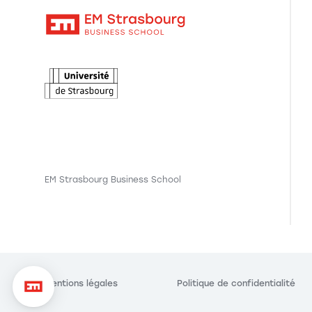
EM Strasbourg Business School
Axeptio consent
Plateforme de Gestion du Consentement : Personnalisez vo
Notre plateforme vous permet d'adapter et de gérer vos param
Mentions légales
Politique de confidentialité