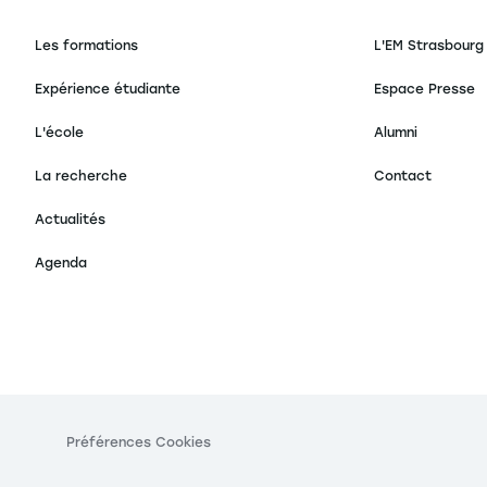
Les formations
L'EM Strasbourg
Expérience étudiante
Espace Presse
L'école
Alumni
La recherche
Contact
Actualités
Agenda
s Options
ètres de confidentialité, en garantissant la conformité avec le
Préférences Cookies