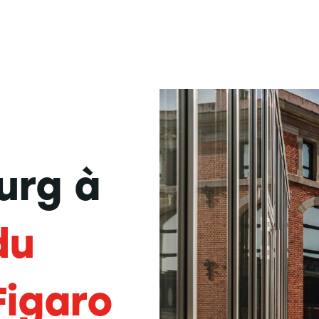
urg à
du
igaro