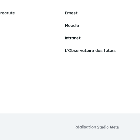
 recrute
Ernest
Moodle
Intranet
L'Observatoire des futurs
s réglementations. Personnalisez vos préférences pour contrôler
Réalisation
Réalisat