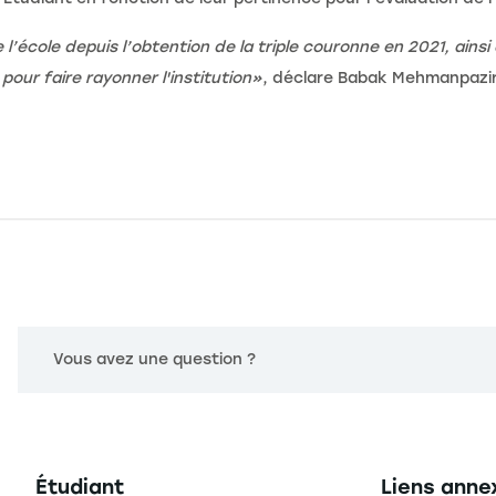
 l’école depuis l’obtention de la triple couronne en 2021, ain
pour faire rayonner l'institution»
, déclare Babak Mehmanpazir,
Vous avez une question ?
Navigation principale footer
Navigation 
Étudiant
Liens anne