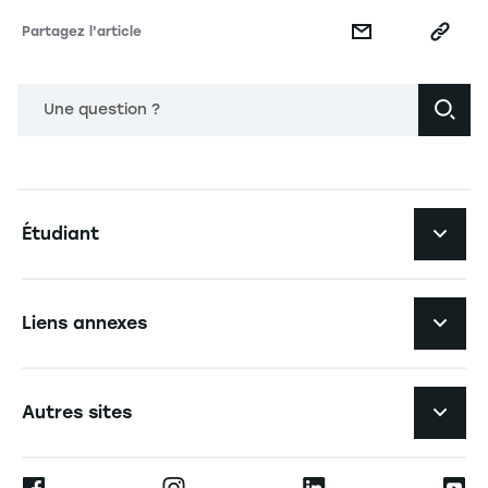
Partagez l'article
Une question ?
Navigation principale footer
Étudiant
Navigation secondaire footer
Les formations
Liens annexes
Expérience étudiante
Navigation tertiaire footer
L'EM Strasbourg recrute
Autres sites
L'école
Espace Presse