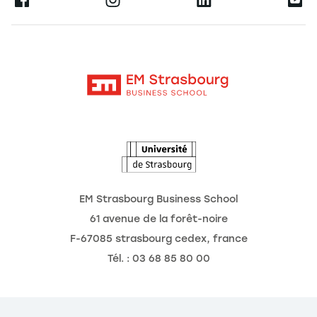
Ernest
La recherche
Alumni
Moodle
Actualités
Contact
Intranet
Agenda
L'Observatoire des futurs
EM Strasbourg Business School
61 avenue de la forêt-noire
F-67085 strasbourg cedex, france
Tél. : 03 68 85 80 00