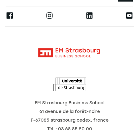
Espace Presse
Ernest
La recherche
Alumni
Moodle
Actualités
Contact
Intranet
Agenda
L'Observatoire des futurs
EM Strasbourg Business School
61 avenue de la forêt-noire
F-67085 strasbourg cedex, france
Tél. : 03 68 85 80 00