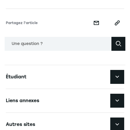
Partagez l'article
Une question ?
Navigation principale footer
Étudiant
Navigation secondaire footer
Les formations
Liens annexes
Expérience étudiante
Navigation tertiaire footer
L'EM Strasbourg recrute
Autres sites
L'école