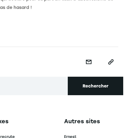
pas de hasard !
Rechercher
secondaire footer
Navigation tertiaire footer
xes
Autres sites
 recrute
Ernest