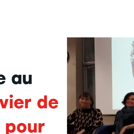
e au
vier de
 pour