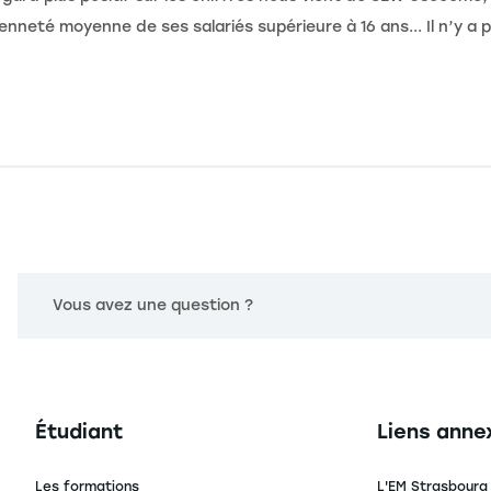
nneté moyenne de ses salariés supérieure à 16 ans... Il n’y a 
Vous avez une question ?
Navigation principale footer
Navigation 
Étudiant
Liens anne
Les formations
L'EM Strasbourg