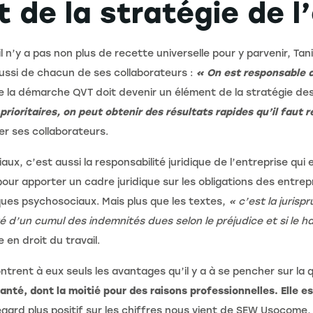
 de la stratégie de l
u’il n’y a pas non plus de recette universelle pour y parvenir, 
 aussi de chacun de ses collaborateurs :
« On est responsable d
que la démarche QVT doit devenir un élément de la stratégie de
prioritaires, on peut obtenir des résultats rapides qu’il faut 
ser ses collaborateurs.
aux, c’est aussi la responsabilité juridique de l’entreprise qu
our apporter un cadre juridique sur les obligations des entrep
isques psychosociaux. Mais plus que les textes,
« c’est la juris
té d’un cumul des indemnités dues selon le préjudice et si le h
 en droit du travail.
trent à eux seuls les avantages qu’il y a à se pencher sur la qu
nté, dont la moitié pour des raisons professionnelles. Elle e
gard plus positif sur les chiffres nous vient de SEW Usocome,