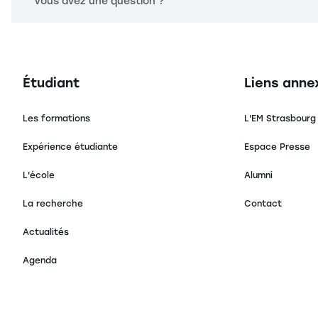
Vous avez une question ?
Navigation principale footer
Navigation 
Étudiant
Liens anne
Les formations
L'EM Strasbourg
Expérience étudiante
Espace Presse
L'école
Alumni
La recherche
Contact
Actualités
Agenda