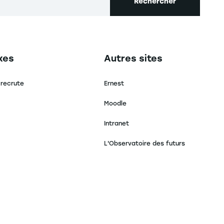
Rechercher
secondaire footer
Navigation tertiaire footer
xes
Autres sites
 recrute
Ernest
Moodle
Intranet
L'Observatoire des futurs