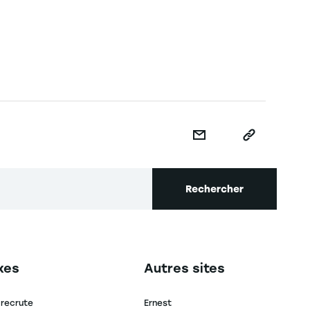
Rechercher
secondaire footer
Navigation tertiaire footer
xes
Autres sites
 recrute
Ernest