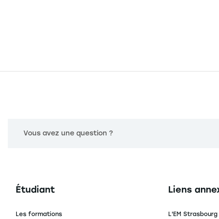
Vous avez une question ?
Navigation principale footer
Navigation 
Étudiant
Liens anne
Les formations
L'EM Strasbourg