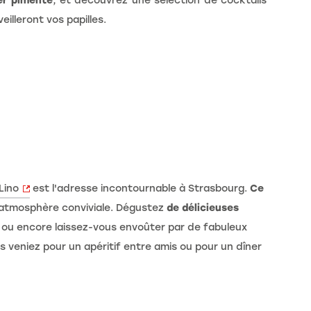
er pimenté
, et découvrez une sélection de cocktails
illeront vos papilles.
Lino
est l'adresse incontournable à Strasbourg.
Ce
 atmosphère conviviale. Dégustez
de délicieuses
ou encore laissez-vous envoûter par de fabuleux
 veniez pour un apéritif entre amis ou pour un dîner