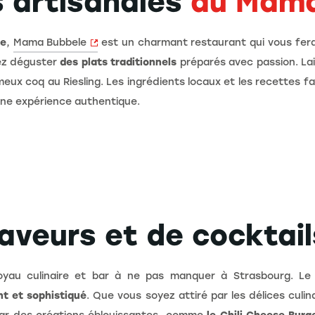
s artisanales
au Mama
ce
,
Mama Bubbele
est un charmant restaurant qui vous fera
rez déguster
des plats traditionnels
préparés avec passion. La
meux coq au Riesling. Les ingrédients locaux et les recettes 
ne expérience authentique.
saveurs et de cocktai
oyau culinaire et bar à ne pas manquer à Strasbourg. L
nt et sophistiqué
. Que vous soyez attiré par les délices culin