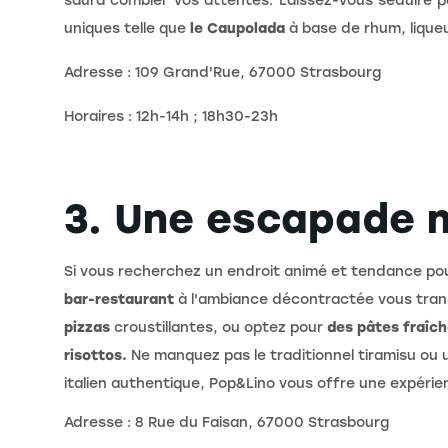
saura combler vos attentes. Laissez-vous séduire 
uniques telle que
le Caupolada
à base de rhum, liqueur
Adresse : 109 Grand'Rue, 67000 Strasbourg
Horaires : 12h-14h ; 18h30-23h
3. Une escapade 
Si vous recherchez un endroit animé et tendance po
bar-restaurant
à l'ambiance décontractée vous trans
pizzas
croustillantes, ou optez pour
des pâtes fraîc
risottos.
Ne manquez pas le traditionnel tiramisu ou 
italien authentique, Pop&Lino vous offre une expéri
Adresse : 8 Rue du Faisan, 67000 Strasbourg