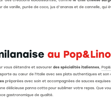
par des créations éblouissantes, comme
le Chili Cheese Burg
 de vanille, purée de coco, jus d’ananas et de cannelle, qui éve
milanaise
au Pop&Lino
ur vous détendre et savourer
des spécialités italiennes
,
Pop&
porte au cœur de l'Italie avec ses plats authentiques et son
hes
préparées avec soin et accompagnées de sauces exquises 
une délicieuse panna cotta pour sublimer votre repas. Que vous
ence gastronomique de qualité.