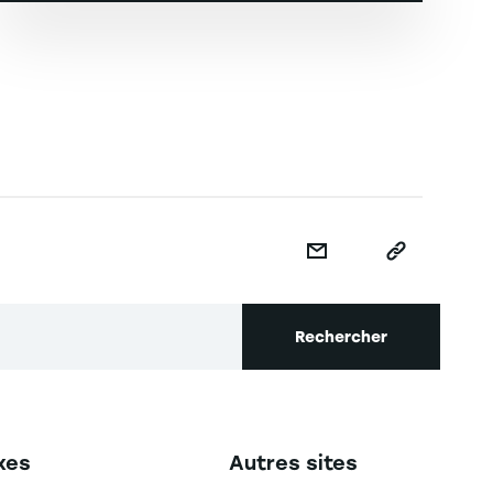
Rechercher
secondaire footer
Navigation tertiaire footer
xes
Autres sites