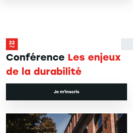
22
Mai
Conférence
Les enjeux
de la durabilité
Je m'inscris